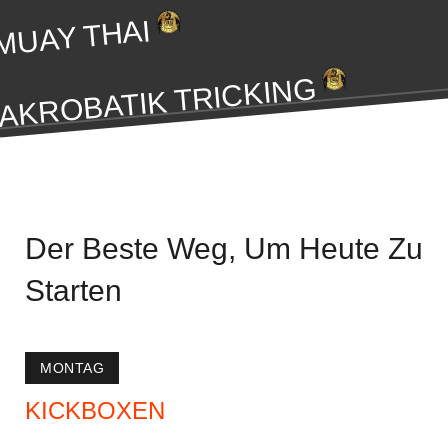
MUAY THAI
AKROBATIK TRICKING
Der Beste Weg, Um Heute Zu
Starten
MONTAG
KICKBOXEN