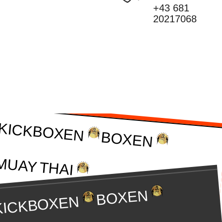
+43 681
20217068
KICKBOXEN
BOXEN
MUAY THAI
BOXEN
KROBATIK TRICKING
KICKBOXEN